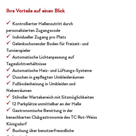
Ihre Vorteile auf einen Blick
Kontrollierter Hallenzutritt durch
P
personalisierten Zugangscode
Individueller Zugang pro Platz
P
Gelenkschonender Boden für Freizeit- und
P
Turnierspieler
Automatische Lichtanpassung auf
P
Tageslichtverhältnisse
Automatische Heiz- und Lüftungs-Systeme
P
Duschen in gepflegten Umkleideräumen
P
Fußbodenheizung in Umkleiden und
P
Nebenräumen
Stilvoller Wartebereich mit Sitzmöglichkeiten
P
12 Parkplätze unmittelbar an der Halle
P
Gastronomische Bewirtung in der
P
benachbarten Clubgastronomie des TC Rot-Weiss
Königsdorf
Buchung über benutzerfreundliche
P