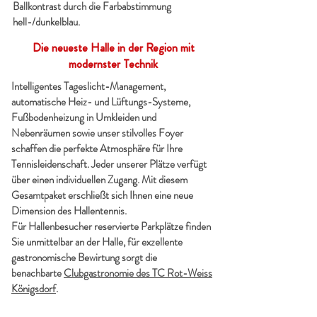
Ballkontrast durch die Farbabstimmung
hell-/dunkelblau.
Die neueste Halle in der Region mit
modernster Technik
Intelligentes Tageslicht-Management,
automatische Heiz- und Lüftungs-Systeme,
Fußbodenheizung in Umkleiden und
Bester Bodenbelag
Nebenräumen sowie unser stilvolles Foyer
schaffen die perfekte Atmosphäre für Ihre
Tennisleidenschaft. Jeder unserer Plätze verfügt
über einen individuellen Zugang. Mit diesem
Gesamtpaket erschließt sich Ihnen eine neue
Dimension des Hallentennis.
Für Hallenbesucher reservierte Parkplätze finden
Sie unmittelbar an der Halle, für exzellente
gastronomische Bewirtung sorgt die
benachbarte
Clubgastronomie des TC Rot-Weiss
Online buchen & spielen
Königsdorf
.