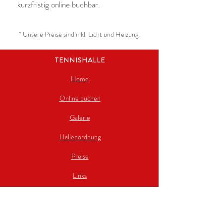
kurzfristig online buchbar.
* Unsere Preise sind inkl. Licht und Heizung.
TENNISHALLE
Home
Online buchen
Galerie
Hallenordnung
Preise
Links
KONTAKT